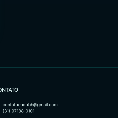
ONTATO
contatoendobh@gmail.com
(31) 97188-0101